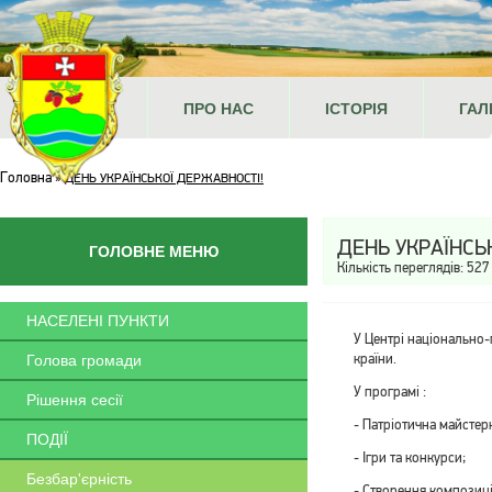
ГОЛОВНА
ПРО НАС
ІСТОРІЯ
ГАЛ
Головна
»
ДЕНЬ УКРАЇНСЬКОЇ ДЕРЖАВНОСТІ!
ДЕНЬ УКРАЇНСЬ
ГОЛОВНЕ МЕНЮ
Кількість переглядів: 527
НАСЕЛЕНІ ПУНКТИ
У Центрі національно-
країни.
Голова громади
У програмі :
Рішення сесії
- Патріотична майстер
ПОДІЇ
- Ігри та конкурси;
Безбар'єрність
- Створення композицій