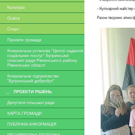
Культура
- Кулінарний майстер-
Разом творимо атмосфе
Освіта
Спорт
Проекти громади
Комунальна установа "Центр надання
соціальних послуг" Бугринської
сільської ради Рівненського району
Рівненської області
Комунальне підприємство
"Бугринський добробут"
ПРОЕКТИ РІШЕНЬ
Депутати сільської ради
КАРТА ГРОМАДИ
ПУБЛІЧНА ІНФОРМАЦІЯ