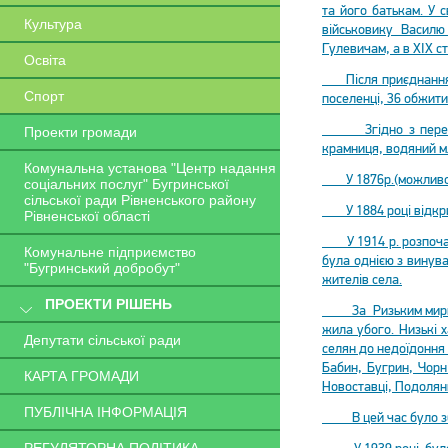
та його батькам. У 
Культура
військовику Василю
Гулевичам, а в ХІХ с
Освіта
Після приєднання Укр
Спорт
поселенці, 36 обжити
Згідно з переписом
Проекти громади
крамниця, водяний мл
Комунальна установа "Центр надання
У 1876р.(можливо і 
соціальних послуг" Бугринської
сільської ради Рівненського району
У 1884 році відкрил
Рівненської області
У 1914 р. розпочалас
Комунальне підприємство
була однією з винуват
"Бугринський добробут"
жителів села.
ПРОЕКТИ РІШЕНЬ
За Ризьким мирним 
жила убого. Низькі 
Депутати сільської ради
селян до недоїдоння 
Бабин, Бугрин, Чорн
КАРТА ГРОМАДИ
Новоставці, Подоляни,
ПУБЛІЧНА ІНФОРМАЦІЯ
В цей час було збуд