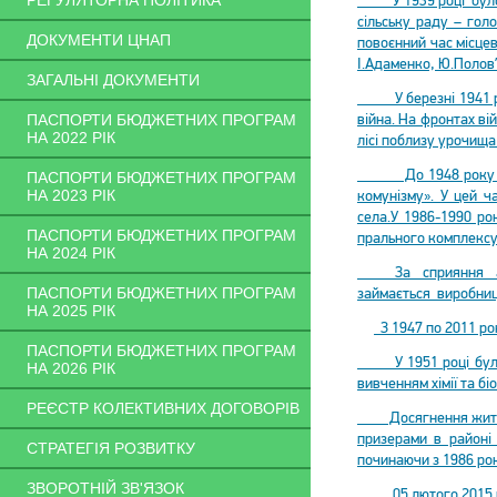
РЕГУЛЯТОРНА ПОЛІТИКА
У 1939 році було ст
сільську раду – гол
ДОКУМЕНТИ ЦНАП
повоєнний час місце
І.Адаменко, Ю.Полов’
ЗАГАЛЬНІ ДОКУМЕНТИ
У березні 1941 рок
війна. На фронтах ві
ПАСПОРТИ БЮДЖЕТНИХ ПРОГРАМ
НА 2022 РІК
лісі поблизу урочища
До 1948 року селяни
ПАСПОРТИ БЮДЖЕТНИХ ПРОГРАМ
НА 2023 РІК
комунізму». У цей ч
села.У 1986-1990 ро
ПАСПОРТИ БЮДЖЕТНИХ ПРОГРАМ
прального комплексу
НА 2024 РІК
За сприяння азерба
ПАСПОРТИ БЮДЖЕТНИХ ПРОГРАМ
займається виробниц
НА 2025 РІК
З 1947 по 2011 рок
ПАСПОРТИ БЮДЖЕТНИХ ПРОГРАМ
У 1951 році було ві
НА 2026 РІК
вивченням хімії та б
РЕЄСТР КОЛЕКТИВНИХ ДОГОВОРІВ
Досягнення жителів
призерами в районі 
СТРАТЕГІЯ РОЗВИТКУ
починаючи з 1986 рок
ЗВОРОТНІЙ ЗВ'ЯЗОК
05 лютого 2015 року