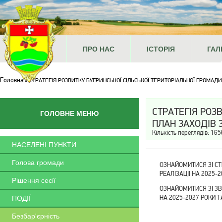
ГОЛОВНА
ПРО НАС
ІСТОРІЯ
ГАЛ
Головна
»
СТРАТЕГІЯ РОЗВИТКУ БУГРИНСЬКОЇ СІЛЬСЬКОЇ ТЕРИТОРІАЛЬНОЇ ГРОМАДИ Н
СТРАТЕГІЯ РОЗ
ГОЛОВНЕ МЕНЮ
ПЛАН ЗАХОДІВ З
Кількість переглядів: 165
НАСЕЛЕНІ ПУНКТИ
Голова громади
ОЗНАЙОМИТИСЯ ЗІ СТ
РЕАЛІЗАЦІІ НА 2025
Рішення сесії
ОЗНАЙОМИТИСЯ ЗІ ЗВ
НА 2025-2027 РОКИ Т
ПОДІЇ
Безбар'єрність