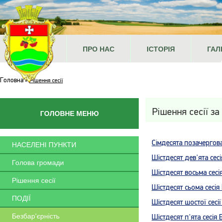
ГОЛОВНА
ПРО НАС
ІСТОРІЯ
ГАЛ
Головна
»
Рішення сесії
Рішення сесії за
ГОЛОВНЕ МЕНЮ
Сімдесята позачергова
НАСЕЛЕНІ ПУНКТИ
Шістдесят дев'ята сес
Голова громади
Шістдесят восьма сесі
Рішення сесії
Шістдесят сьома сесія
ПОДІЇ
Шістдесят шостої сесі
Безбар'єрність
Шістдесят п'ята сесія