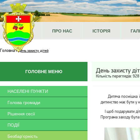
ГОЛОВНА
ПРО НАС
ІСТОРІЯ
ГАЛ
Головна
»
День захисту дітей
День захисту ді
ГОЛОВНЕ МЕНЮ
Кількість переглядів: 928
НАСЕЛЕНІ ПУНКТИ
Дитяча посмішка і ща
дитинство має бути у 
Голова громади
І щоб подарувати дітк
Рішення сесії
Програма заходу була р
ПОДІЇ
Безбар'єрність