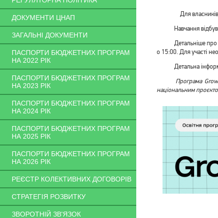
РЕГУЛЯТОРНА ПОЛІТИКА
Для власників
ДОКУМЕНТИ ЦНАП
Навчання відбуватиме
ЗАГАЛЬНІ ДОКУМЕНТИ
Детальніше про прогр
о 15:00. Для участі н
ПАСПОРТИ БЮДЖЕТНИХ ПРОГРАМ
НА 2022 РІК
Детальна інформація
ПАСПОРТИ БЮДЖЕТНИХ ПРОГРАМ
Програма Grow Global
НА 2023 РІК
національним проєктом 
ПАСПОРТИ БЮДЖЕТНИХ ПРОГРАМ
НА 2024 РІК
ПАСПОРТИ БЮДЖЕТНИХ ПРОГРАМ
НА 2025 РІК
ПАСПОРТИ БЮДЖЕТНИХ ПРОГРАМ
НА 2026 РІК
РЕЄСТР КОЛЕКТИВНИХ ДОГОВОРІВ
СТРАТЕГІЯ РОЗВИТКУ
ЗВОРОТНІЙ ЗВ'ЯЗОК