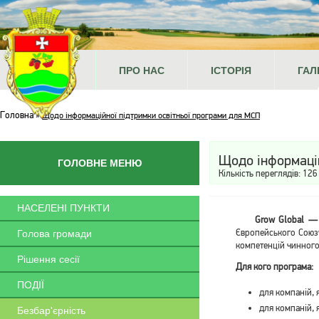
ГОЛОВНА
ПРО НАС
ІСТОРІЯ
ГАЛ
Головна
»
Щодо інформаційної підтримки освітньої програми для МСП
Щодо інформацій
ГОЛОВНЕ МЕНЮ
Кількість переглядів: 126
НАСЕЛЕНІ ПУНКТИ
Grow Global 
Європейського Союзу
Голова громади
компетенцій чинного 
Рішення сесії
Для кого програма:
ПОДІЇ
для компаній, 
для компаній, 
Безбар'єрність