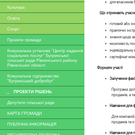
для власників 
Культура
Що отримають учасн
Освіта
готовий або он
Спорт
практичні інст
знання щодо ви
Проекти громади
можливість пос
індивідуальну 
Комунальна установа "Центр надання
соціальних послуг" Бугринської
сертифікат міжн
сільської ради Рівненського району
Рівненської області
Формати участі
Комунальне підприємство
Залучення фах
"Бугринський добробут"
Програма доп
ПРОЕКТИ РІШЕНЬ
продажів, а т
Депутати сільської ради
Навчання для ф
КАРТА ГРОМАДИ
Для компаній,
продажів та о
ПУБЛІЧНА ІНФОРМАЦІЯ
Навчання для п