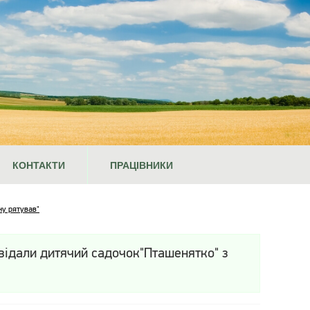
КОНТАКТИ
ПРАЦІВНИКИ
ну рятував"
двідали дитячий садочок"Пташенятко" з