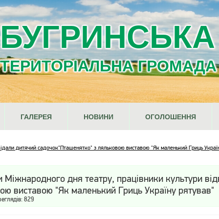
БУГРИНСЬКА
ТЕРИТОРІАЛЬНА ГРОМАДА
ГАЛЕРЕЯ
НОВИНИ
ОГОЛОШЕННЯ
відали дитячий садочок"Пташенятко" з ляльковою виставою "Як маленький Гриць Украї
и Міжнародного дня театру, працівники культури ві
ою виставою "Як маленький Гриць Україну рятував"
реглядів: 829