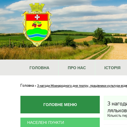
ГОЛОВНА
ПРО НАС
ІСТОРІЯ
Головна
»
З нагоди Міжнародного дня театру, працівники культури від
З нагод
ГОЛОВНЕ МЕНЮ
ляльков
Кількість пе
НАСЕЛЕНІ ПУНКТИ