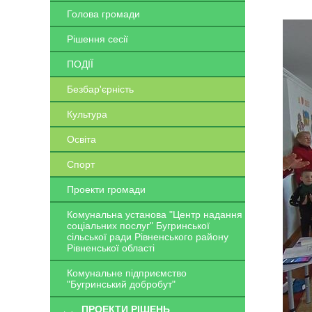
Голова громади
Рішення сесії
ПОДІЇ
Безбар'єрність
Культура
Освіта
Спорт
Проекти громади
Комунальна установа "Центр надання
соціальних послуг" Бугринської
сільської ради Рівненського району
Рівненської області
Комунальне підприємство
"Бугринський добробут"
ПРОЕКТИ РІШЕНЬ