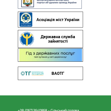
Асоціація міст України
Державна служба
зайнятості
Гід з державних послуг
ВАОТГ
+38 (067)3640868 - Cільський голова