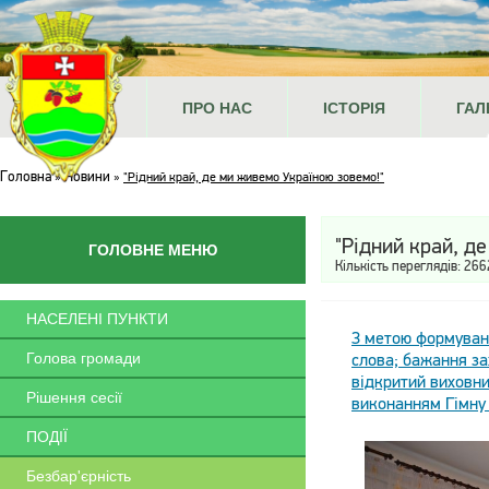
ГОЛОВНА
ПРО НАС
ІСТОРІЯ
ГАЛ
Головна
Новини
»
»
"Рідний край, де ми живемо Україною зовемо!"
"Рідний край, д
ГОЛОВНЕ МЕНЮ
Кількість переглядів: 266
НАСЕЛЕНІ ПУНКТИ
З метою формуванн
Голова громади
слова; бажання з
відкритий виховн
Рішення сесії
виконанням Гімну 
ПОДІЇ
Безбар'єрність