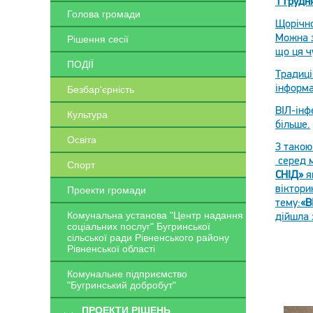
1 грудн
Голова громади
Щорічно
Можна з
Рішення сесії
що ця ч
ПОДІЇ
Традиці
інформа
Безбар'єрність
ВІЛ-інф
Культура
більше.
Освіта
З такою
серед м
Спорт
СНІД»
я
віктори
Проекти громади
тему:
«В
Комунальна установа "Центр надання
дійшла 
соціальних послуг" Бугринської
сільської ради Рівненського району
Рівненської області
Комунальне підприємство
"Бугринський добробут"
ПРОЕКТИ РІШЕНЬ