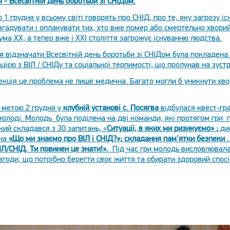
я - Всесвітній день боротьби зі СНІДом.
 1 грудня у всьому світі говорять про СНІД, про те, яку загрозу 
гадувати і оплакувати тих, хто вже помер або смертельно хворий,
ума XX, а тепер вже і XXI століття загрожує існуванню людства.
я відзначати Всесвітній день боротьби зі СНІДом була покладена
цією з ВІЛ / СНІДу та соціальної терпимості, що пролунав на зустр
екція це проблема не лише медична. Багато могли б уникнути хво
 метою 2 грудня у
клубній установі с. Посягва
відбулася квест-гр
олоді. Молодь була поділена на дві команди, які протягом гри
кий складався з 30 запитань; «
Ситуації, в яких ми ризикуємо»
;
дис
на
«
Що ми знаємо про ВІЛ і СНІД?»
;
складання пам'ятки безпеки .
ІЛ/СНІД.
Ти повинен це знати!».
Під час гри молодь висловлювала 
згоди, що потрібно берегти своє життя та обирати здоровий спосі