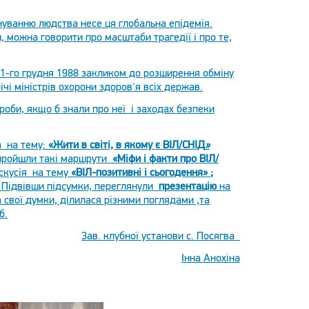
існуванню людства несе ця глобальна епідемія.
 можна говорити про масштаби трагедії і про те,
 1-го грудня 1988 закликом до розширення обміну
ічі міністрів охорони здоров'я всіх держав.
роби, якщо б знали про неї і заходах безпеки
а на тему:
«Жити в світі, в якому є ВІЛ/СНІД
»
 пройшли такі маршрути
«Міфи і факти про ВІЛ/
кусія на тему
«ВІЛ-позитивні і сьогодення»
;
Підвівши підсумки, переглянули
презентацію
на
свої думки, ділилася різними поглядами ,та
б.
Зав. клубної установи с. Посягва
Інна Анохіна