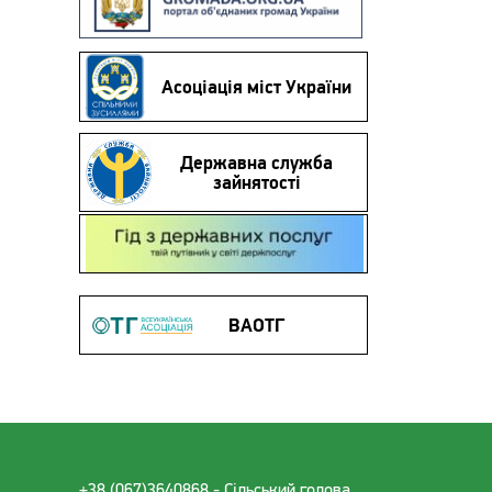
Асоціація міст України
Державна служба
зайнятості
Гід з державних послуг
ВАОТГ
+38 (067)3640868 - Cільський голова