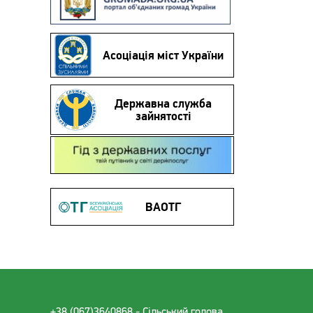
Асоціація міст України
Державна служба
зайнятості
Гід з державних послуг
ВАОТГ
+38 (067)3640868 - Cільський голова