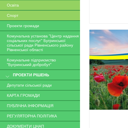
Освіта
Спорт
Проекти громади
Комунальна установа "Центр надання
соціальних послуг" Бугринської
сільської ради Рівненського району
Рівненської області
Комунальне підприємство
"Бугринський добробут"
ПРОЕКТИ РІШЕНЬ
Депутати сільської ради
КАРТА ГРОМАДИ
ПУБЛІЧНА ІНФОРМАЦІЯ
РЕГУЛЯТОРНА ПОЛІТИКА
ДОКУМЕНТИ ЦНАП