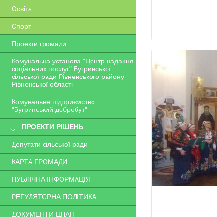
Освіта
Спорт
Проекти громади
Комунальна установа "Центр надання
соціальних послуг" Бугринської
сільської ради Рівненського району
Рівненської області
Комунальне підприємство
"Бугринський добробут"
ПРОЕКТИ РІШЕНЬ
Депутати сільської ради
КАРТА ГРОМАДИ
ПУБЛІЧНА ІНФОРМАЦІЯ
РЕГУЛЯТОРНА ПОЛІТИКА
ДОКУМЕНТИ ЦНАП