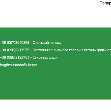
Попер
+38 (067)3640868 - Cільський голова
+38 (098)6417975 - Заступник сільського голови з питань діяльно
+38 (096)2132751 - Секретар ради
bugrinskarada@ukr.net